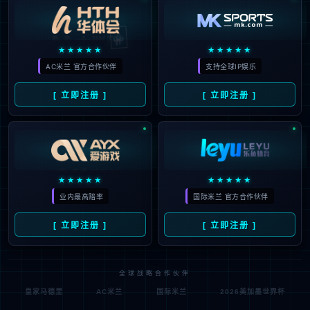
🃏
★★★★★
★★★★★
AC米兰 官方合作伙伴
支持全球IP娱乐
[ 立即注册 ]
[ 立即注册 ]
★★★★★
★★★★★
业内最高赔率
国际米兰 官方合作伙伴
[ 立即注册 ]
[ 立即注册 ]
全球战略合作伙伴
皇家马德里
AC米兰
国际米兰
2026美加墨世界杯